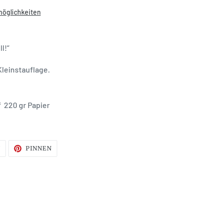
möglichkeiten
ll!“
Kleinstauflage.
f 220 gr Papier
AUF
AUF
N
PINNEN
TWITTER
PINTEREST
TWITTERN
PINNEN