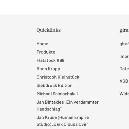
Quicklinks
gir
Home
gira
Produkte
Imp
Flatstock #98
Date
Rhea Kropp
Christoph Kleinstück
AGB
Siebdruck Edition
Wide
Michael Salmachalali
Jan Bintakies „Ein verdammter
Handschlag“
Jan Kruse (Human Empire
Studio) „Dark Clouds Over