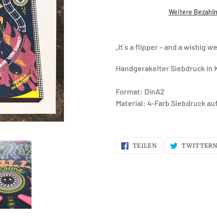
Weitere Bezahl
„It´s a flipper – and a wishig we
Handgerakelter Siebdruck in 
Format: DinA2
Material: 4-Farb Siebdruck au
AUF
TEILEN
TWITTER
FACEBOOK
TEILEN