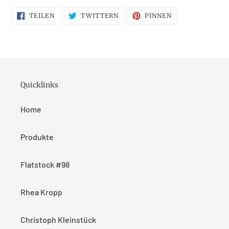
AUF
AUF
AUF
TEILEN
TWITTERN
PINNEN
FACEBOOK
TWITTER
PINTEREST
TEILEN
TWITTERN
PINNEN
Quicklinks
Home
Produkte
Flatstock #98
Rhea Kropp
Christoph Kleinstück