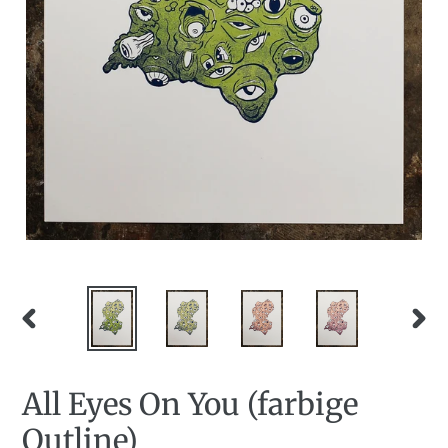
VORHERIGER
NÄC
SCHIEBER
SCHI
All Eyes On You (farbige
Outline)