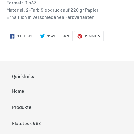
Format: DinA3
Material:
2-Farb Siebdruck auf 220 gr Papier
Erhältlich in verschiedenen Farbvarianten
AUF
AUF
AUF
TEILEN
TWITTERN
PINNEN
FACEBOOK
TWITTER
PINTEREST
TEILEN
TWITTERN
PINNEN
Quicklinks
Home
Produkte
Flatstock #98