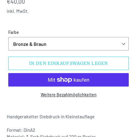
Normaler
€40,00
Preis
inkl. MwSt.
Farbe
IN DEN EINKAUFSWAGEN LEGEN
Weitere Bezahlmöglichkeiten
Handgerakelter Siebdruck in Kleinstauflage
Format: DinA2
Material:
3-Farb Siebdruck auf 220 gr Papier