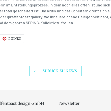
rin im Entstehungsprozess, in dem noch alles offen ist und sich
r total gescheitert ist. Um Kritik und das Scheitern dreht sich
der giraffentoast gallery, wo ihr ausreichend Gelegenheit habt, 
nd dem ganzen SPRING-Kollektiv zu freuen.
F
AUF
PINNEN
WITTER
PINTEREST
WITTERN
PINNEN
ZURÜCK ZU NEWS
affentoast design GmbH
Newsletter