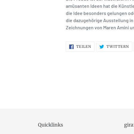
amüsanten Ideen hat die Künstle
die Idee besonders gelungen ode
die dazugehörige Ausstellung in 
Zeichnungen von Maren Amini u
AUF
AU
TEILEN
TWITTERN
FACEBOOK
T
TEILEN
T
Quicklinks
gir