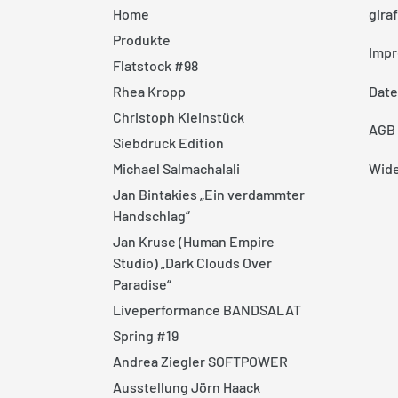
Home
gira
Produkte
Imp
Flatstock #98
Date
Rhea Kropp
Christoph Kleinstück
AGB
Siebdruck Edition
Wide
Michael Salmachalali
Jan Bintakies „Ein verdammter
Handschlag“
Jan Kruse (Human Empire
Studio) „Dark Clouds Over
Paradise“
Liveperformance BANDSALAT
Spring #19
Andrea Ziegler SOFTPOWER
Ausstellung Jörn Haack